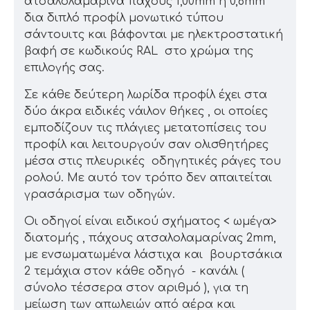
ατσαλολαμαρίνα πάχους 1,00mm ή 0,6mm
δια διπλό προφίλ μονωτικό τύπου
σάντουιτς και βάφονται με ηλεκτροστατική
βαφή σε κωδικούς RAL στο χρώμα της
επιλογής σας.
Σε κάθε δεύτερη λωρίδα προφίλ έχει στα
δύο άκρα ειδικές νάιλον θήκες , οι οποίες
εμποδίζουν τις πλάγιες μετατοπίσεις του
προφίλ και λειτουργούν σαν ολισθητήρες
μέσα στις πλευρικές οδηγητικές ράγες του
ρολού. Με αυτό τον τρόπο δεν απαιτείται
γρασάρισμα των οδηγών.
Οι οδηγοί είναι ειδικού σχήματος < ωμέγα>
διατομής , πάχους ατσαλολαμαρίνας 2mm,
με ενσωματωμένα λάστιχα και βουρτσάκια
2 τεμάχια στον κάθε οδηγό - κανάλι (
σύνολο τέσσερα στον αριθμό ), για τη
μείωση των απωλειών από αέρα και