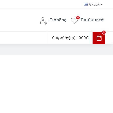
GREEK
0
Είσοδος
Επιθυμητά
0
0 προϊόν(τα) - 0,00€