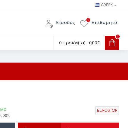
GREEK
0
Είσοδος
Επιθυμητά
0
0 προϊόν(τα) - 0,00€
ΙΜΟ
EUROSTOR
00010