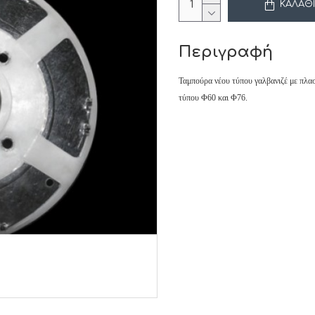
ΚΑΛΆΘΙ
Περιγραφή
Ταμπούρα νέου τύπου γαλβανιζέ με πλαστ
τύπου Φ60 και Φ76.